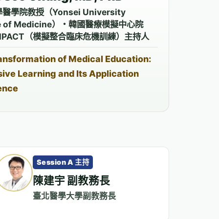
學院教授（Yonsei University
ge of Medicine）・韓國醫療模擬中心院
MPACT（模擬整合臨床危機訓練）主持人
ansformation of Medical Education:
ive Learning and Its Application
ence
Session A 主持
陳建宇 副教務長
臺北醫學大學副教務長