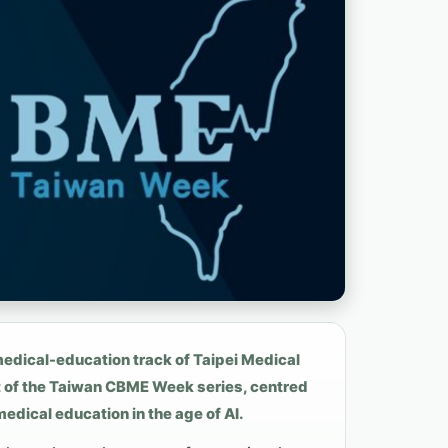
edical-education track of Taipei Medical
 of the Taiwan CBME Week series, centred
ical education in the age of AI.