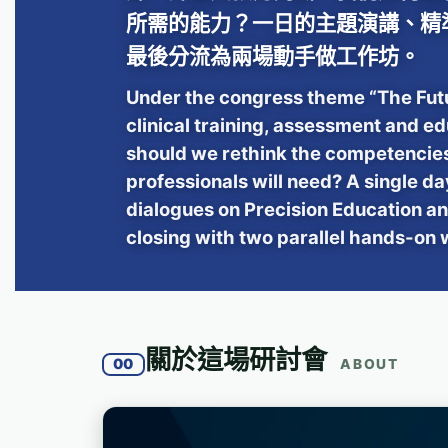
所需的能力？一日的主題演講、精
最後分流為兩場動手做工作坊。
Under the congress theme “The Futu
clinical training, assessment and e
should we rethink the competencies
professionals will need? A single da
dialogues on Precision Education and
closing with two parallel hands-on
關於這場研討會
00
ABOUT