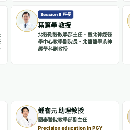
Session B 座長
葉篤學 教授
長
北醫附醫教學部主任・臺北神經醫
庚
學中心教學副院長・北醫醫學系神
學
經學科副教授
鍾睿元 助理教授
國泰醫院教學部副主任
Precision education in PGY