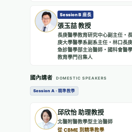
Session B 座長
張玉喆 教授
長庚醫學教育研究中心副主任・
庚大學醫學系副系主任・林口長
急診醫學部主治醫師・國科會醫
教育學門召集人
國內講者
DOMESTIC SPEAKERS
Session A · 精準教學
邱欣怡 助理教授
北醫附醫教學型主治醫師
從 CBME 到精準教學