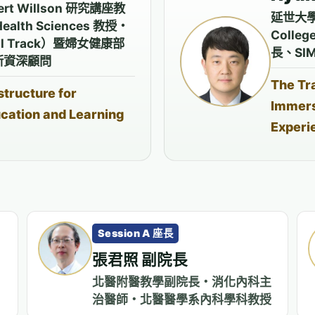
rt Willson 研究講座教
延世大學醫
alth Sciences 教授・
Colle
l Track）暨婦女健康部
長、SI
新資深顧問
The Tr
structure for
Immers
ucation and Learning
Experi
Session A 座長
張君照 副院長
北醫附醫教學副院長・消化內科主
治醫師・北醫醫學系內科學科教授