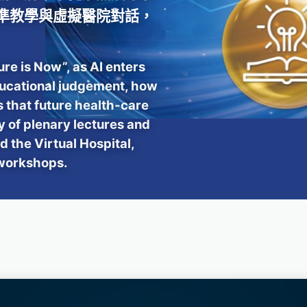
準教學與虛擬醫院對話，
re is Now”, as AI enters
ducational judgement, how
 that future health-care
y of plenary lectures and
 the Virtual Hospital,
 workshops.