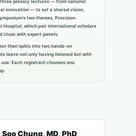
three plenary lectures — from national
al innovation — to set a shared vision,
symposium's two themes, Precision
l Hospital, which pair international scholars
d close with expert panels.
ion then splits into two hands-on
ts leave not only having listened but with
 use. Each registrant chooses one
up.
 Soo Chung, MD, PhD