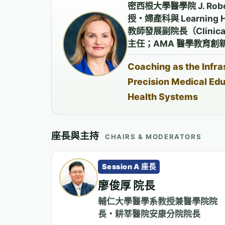
密西根大學醫學院 J. Robe
授・婦產科與 Learning He
教師發展副院長（Clinica
主任；AMA 醫學教育創
Coaching as the Infra
Precision Medical Ed
Health Systems
座長與主持
CHAIRS & MODERATORS
Session A 座長
廖俊厚 院長
輔仁大學醫學系教授兼醫學院院
長・耕莘醫院安康分院院長