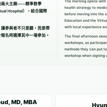
The morning opens with 
的兩大主題——精準教學
health strategy to medic
tual Hospital），結合國際
before moving into the 
Education and the Virtua
with local experience an
，讓參與者不只是聽，而是帶
於報名時選擇其中一場參加。
The final afternoon sess
workshops, so participan
methods they can put to
workshop when signing 
ud, MD, MBA
Hyun