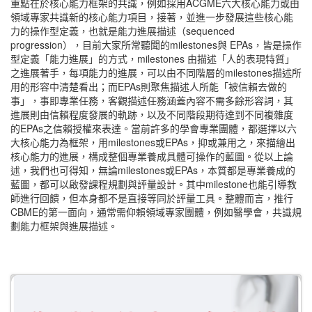
重點在於核心能力框架的共識，例如採用ACGME六大核心能力或由
領域專家共識新的核心能力項目，接著，並進一步發展這些核心能
力的操作型定義，也就是能力進展描述（sequenced
progression），目前大家所常聽聞的milestones與 EPAs，皆是操作
型定義「能力進展」的方式，milestones 由描述「人的表現特質」
之進展著手，每項能力的進展，可以由不同階層的milestones描述所
用的形容中清楚看出；而EPAs則聚焦描述人所能「被信賴去做的
事」，事即專業任務，客觀描述任務涵蓋內容不需多餘形容詞，其
進展則由信賴程度發展的軌跡，以及不同階段期待達到不同複雜度
的EPAs之信賴授權來表達。當前許多的學會專業團體，都選擇以六
大核心能力為框架，用milestones或EPAs，抑或兼用之，來描繪出
核心能力的進展，構成整個專業養成具體可操作的藍圖。從以上論
述，我們也可得知，無論milestones或EPAs，本質都是專業養成的
藍圖，都可以啟發課程規劃與評量設計。其中milestone也能引導教
師進行回饋，但本身都不是直接等同於評量工具。整體而言，推行
CBME的第一面向，通常需仰賴領域專家團體，例如醫學會，共識規
劃能力框架與進展描述。