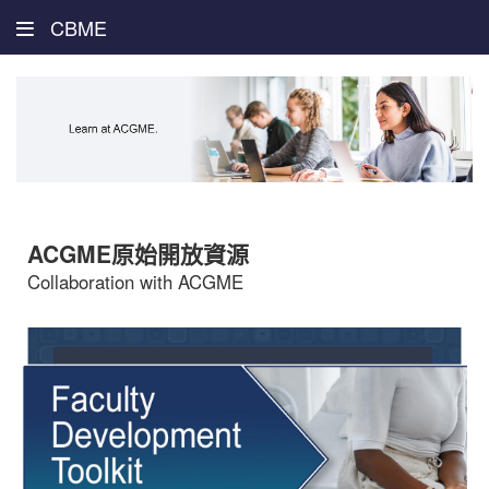
CBME
ACGME原始開放資源
Collaboration with ACGME