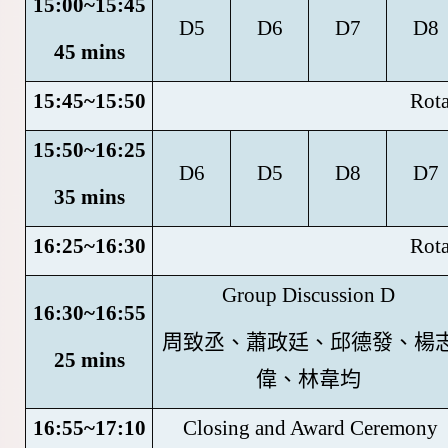
15:00~15:45
D5
D6
D7
D8
45 mins
15:45~15:50
Rota
15:50~16:25
D6
D5
D8
D7
35 mins
16:25~16:30
Rota
Group Discussion D
16:30~16:55
周致丞、蕭政廷、邱德發、楊
25 mins
偉、林韋均
16:55~17:10
Closing and Award Ceremony