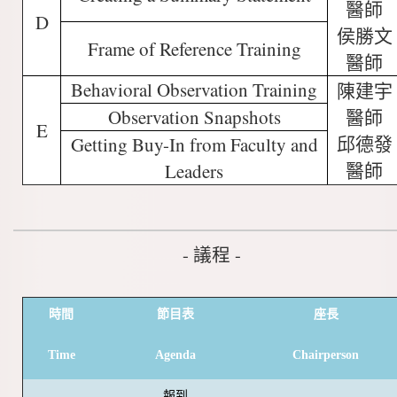
醫師
D
侯勝文
Frame of Reference Training
醫師
Behavioral Observation Training
陳建宇
Observation Snapshots
醫師
E
邱德發
Getting Buy-In from Faculty and
醫師
Leaders
- 議程 -
時間
節目表
座長
Time
Agenda
Chairperson
報到