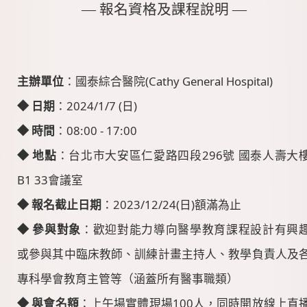
― 報名資格及課程說明 ―
主辦單位
：國泰綜合醫院(Cathy General Hospital)
◆
日期
：2024/1/7 (日)
◆
時間
：08:00 - 17:00
◆
地點
：台北市大安區仁愛路四段296號 國泰人壽大
B1 33會議室
◆
報名截止日期
：2023/12/24(日)額滿為止
◆
參與對象
：歡迎對能力導向醫學教育課程設計有興
或參與其中臨床教師、訓練計畫主持人、教學負責人及
專科學會教育主管等（涵蓋所有醫事職類）
◆
與會名額
：上午場實體現場100人，同時開放線上直