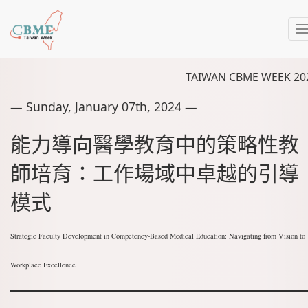
T
TAIWAN CBME WEEK 20
― Sunday, January 07th, 2024 ―
能力導向醫學教育中的策略性教
師培育：工作場域中卓越的引導
模式
Strategic Faculty Development in Competency-Based Medical Education: Navigating from Vision to
Workplace Excellence