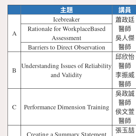
主題
講員
Icebreaker
蕭政廷
Rationale for WorkplaceBased
醫師
A
Assessment
吳人傑
醫師
Barriers to Direct Observation
邱欣怡
Understanding Issues of Reliability
醫師
B
and Validity
李振威
醫師
吳政誠
醫師
C
Performance Dimension Training
侯文萱
醫師
張玉喆
Creating a Summary Statement